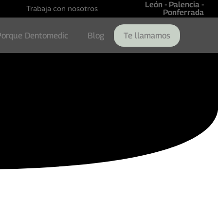
León - Palencia -
Trabaja con nosotros
Ponferrada
Porque Dentomedic
Blog
Te llamamos