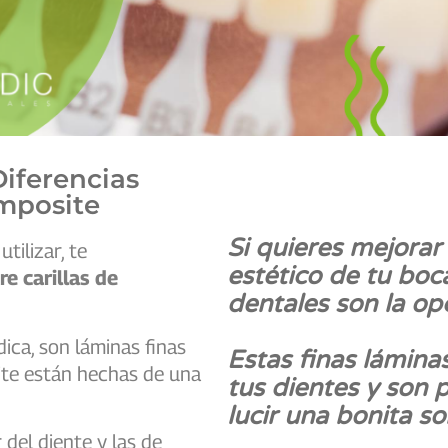
Diferencias
omposite
Si quieres mejorar
tilizar, te
estético de tu boca,
re carillas de
dentales son la op
ica, son láminas finas
Estas finas lámina
site están hechas de una
tus dientes y son 
lucir una bonita so
 del diente y las de