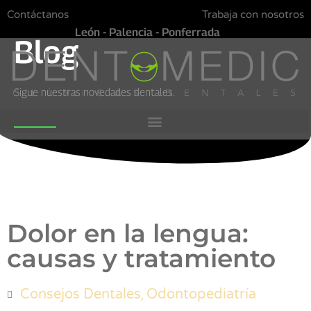
Contáctanos
Trabaja con nosotros
León - Palencia - Ponferrada
Blog
Sigue nuestras novedades dentales.
Dolor en la lengua:
causas y tratamiento
,
Consejos Dentales
Odontopediatría