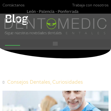
Contáctanos
Trabaja con nosotros
León - Palencia - Ponferrada
Blog
Sigue nuestras novedades dentales.
,
Consejos Dentales
Curiosidades