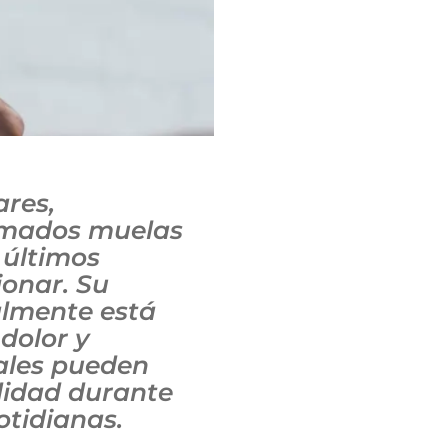
ares,
mados muelas
s últimos
ionar. Su
almente está
dolor y
uales pueden
idad durante
otidianas.