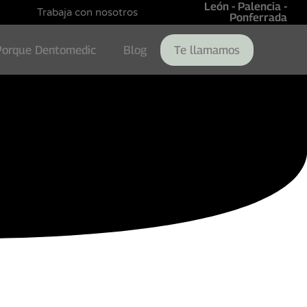
León - Palencia -
Trabaja con nosotros
Ponferrada
Porque Dentomedic
Blog
Te llamamos