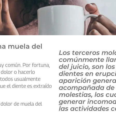
na muela del
Los terceros mol
comúnmente lla
muy común. Por fortuna,
del juicio, son lo
l dolor o hacerlo
dientes en erupc
étodos usualmente
aparición gener
e el diente es extraído
acompañada de 
molestias, los c
generar incomod
 dolor de muela del
las actividades c