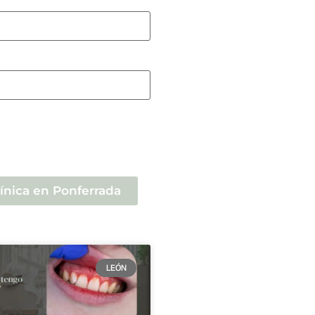
línica en Ponferrada
LEÓN