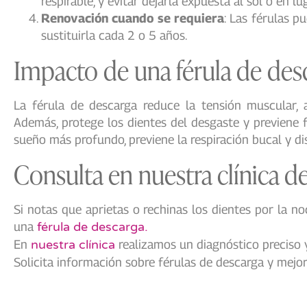
respirable, y evitar dejarla expuesta al sol o en 
Renovación cuando se requiera
: Las férulas p
sustituirla cada 2 o 5 años.
Impacto de una férula de des
La férula de descarga reduce la tensión muscular, a
Además, protege los dientes del desgaste y previene fr
sueño más profundo, previene la respiración bucal y d
Consulta en nuestra clínica d
Si notas que aprietas o rechinas los dientes por la no
una
férula de descarga.
En
nuestra clínica
realizamos un diagnóstico preciso y
Solicita información sobre férulas de descarga y mejo