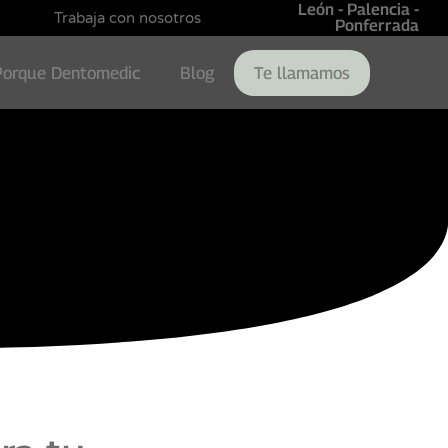
León - Palencia -
Trabaja con nosotros
Ponferrada
Porque Dentomedic
Blog
Te llamamos