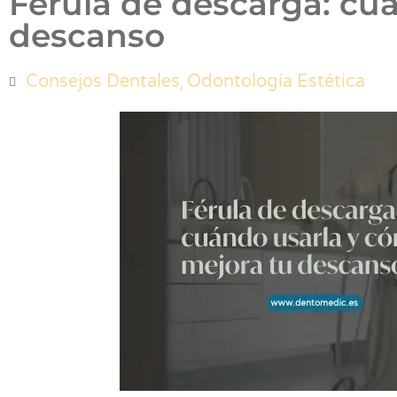
Férula de descarga: cu
descanso
,
Consejos Dentales
Odontología Estética