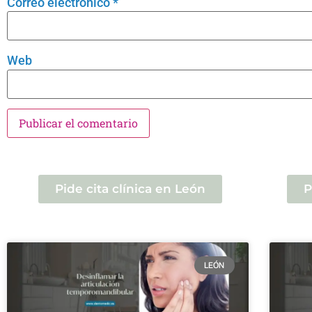
Correo electrónico
*
Web
Pide cita clínica en León
P
LEÓN