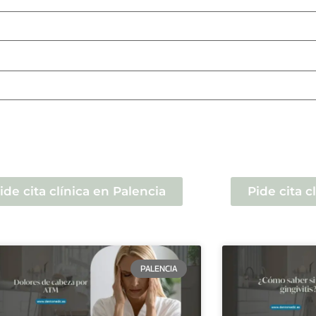
ide cita clínica en Palencia
Pide cita c
PALENCIA