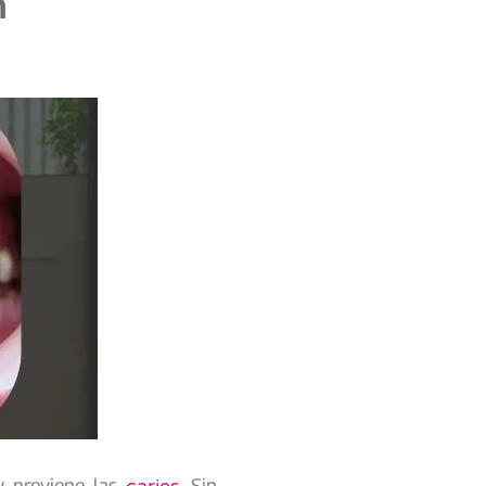
n
y previene las
. Sin