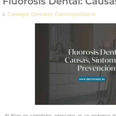
Fluorosis Dental: Causa
,
Consejos Dentales
Odontopediatría
El flúor en cantidades adecuadas es un poderoso a