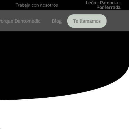
León - Palencia -
Trabaja con nosotros
Ponferrada
Porque Dentomedic
Blog
Te llamamos