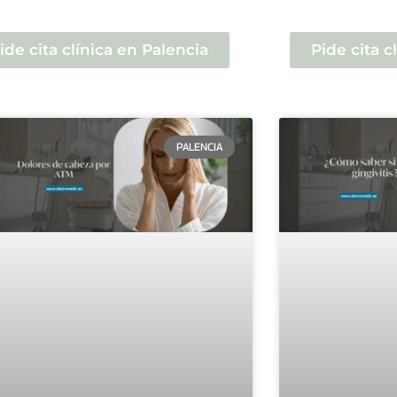
ide cita clínica en Palencia
Pide cita c
PALENCIA