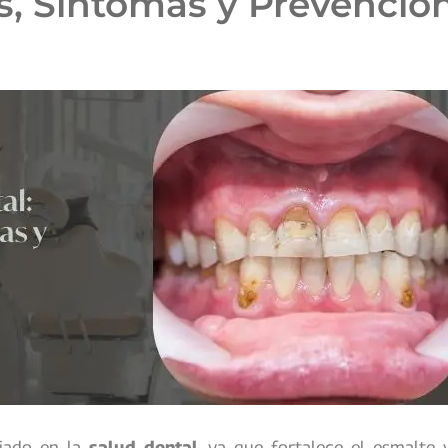
s, Síntomas y Prevenció
liado en la
salud dental
, ya que fortalece el esmalte 