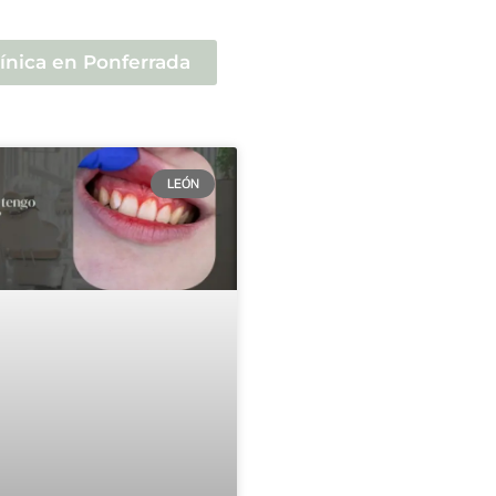
línica en Ponferrada
LEÓN