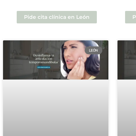
Pide cita clínica en León
P
LEÓN