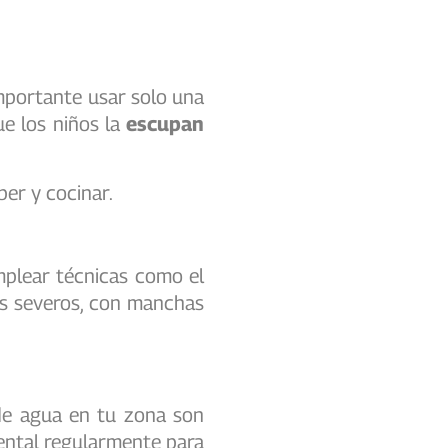
 importante usar solo una
e los niños la
escupan
ber y cocinar.
emplear técnicas como el
ás severos, con manchas
 de agua en tu zona son
ntal regularmente para